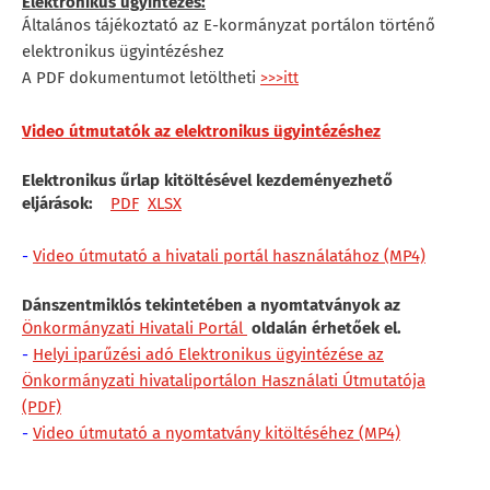
Elektronikus ügyintézés:
Általános tájékoztató az E-kormányzat portálon történő
elektronikus ügyintézéshez
A PDF dokumentumot letöltheti
>>>itt
Video útmutatók az elektronikus ügyintézéshez
Elektronikus űrlap kitöltésével kezdeményezhető
eljárások:
PDF
XLSX
-
Video útmutató a hivatali portál használatához (MP4)
Dánszentmiklós tekintetében a nyomtatványok az
Önkormányzati Hivatali Portál
oldalán érhetőek el.
-
Helyi iparűzési adó Elektronikus ügyintézése az
Önkormányzati hivataliportálon Használati Útmutatója
(PDF)
-
Video útmutató a nyomtatvány kitöltéséhez (MP4)