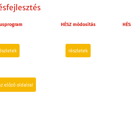
ésfejlesztés
lusprogram
HÉSZ módosítás
HÉS
észletek
részletek
az előző oldalra!