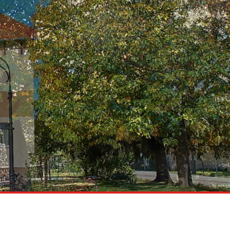
Pályázatok
Vállalkozások
Idegenforgalom
Településfejlesztés
Galéria
Hibabejelentés