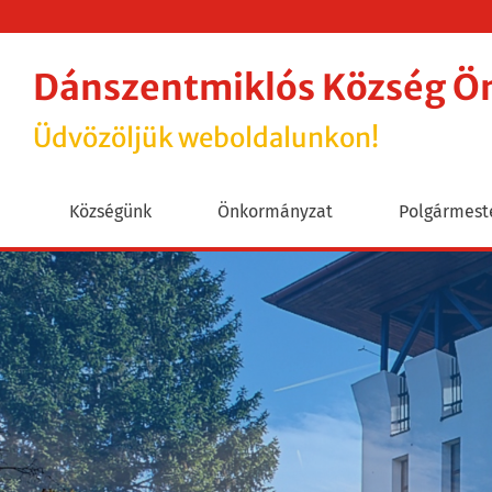
Dánszentmiklós Község 
Üdvözöljük weboldalunkon!
Községünk
Önkormányzat
Polgármeste