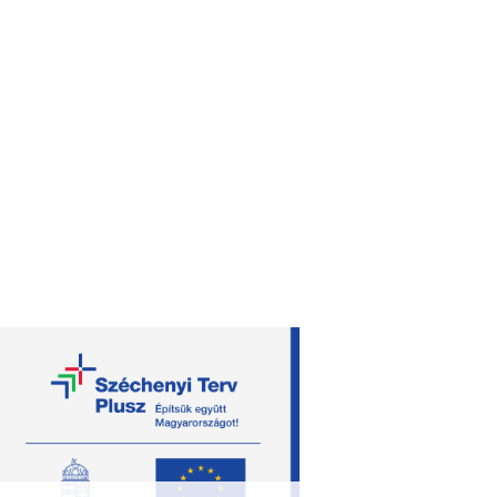
útvonaltervezés