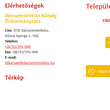
Elérhetőségek
Települ
Dánszentmiklós Község
Cik
Önkormányzata
Cím:
2735 Dánszentmiklós,
Dózsa György u. 100.
Telefon:
r
+36/53/574-000
Fax:
+36/53/574-009
E-mail:
titkarsag@danszentmiklos.hu
vissza 
Térkép