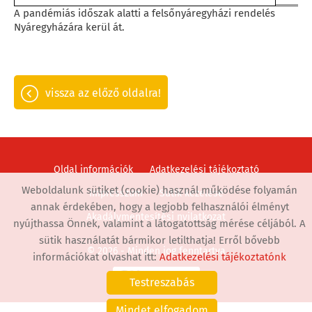
A pandémiás időszak alatti a felsőnyáregyházi rendelés
Nyáregyházára kerül át.
vissza az előző oldalra!
Oldal információk
Adatkezelési tájékoztató
Weboldalunk sütiket (cookie) használ működése folyamán
Impresszum
Sütik kezelése
annak érdekében, hogy a legjobb felhasználói élményt
Akadálymentesítési nyilatkozat
nyújthassa Önnek, valamint a látogatottság mérése céljából. A
sütik használatát bármikor letilthatja! Erről bővebb
© 2026 - Minden jog fenntartva
információkat olvashat itt:
Adatkezelési tájékoztatónk
Testreszabás
Mindet elfogadom