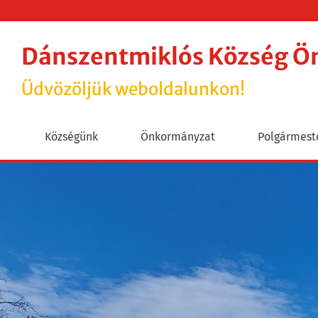
Dánszentmiklós Község 
Üdvözöljük weboldalunkon!
Községünk
Önkormányzat
Polgármeste