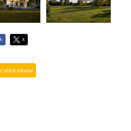
k
X
az előző oldalra!