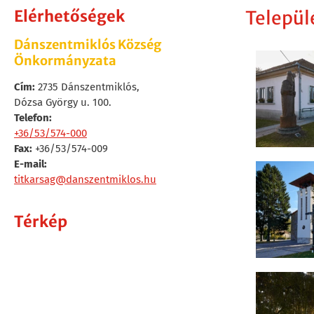
Elérhetőségek
Települ
Dánszentmiklós Község
Önkormányzata
Cím:
2735 Dánszentmiklós,
Dózsa György u. 100.
Telefon:
+36/53/574-000
Fax:
+36/53/574-009
E-mail:
titkarsag@danszentmiklos.hu
Térkép