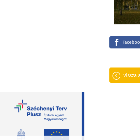
Faceboo
vissza 
útvonaltervezés