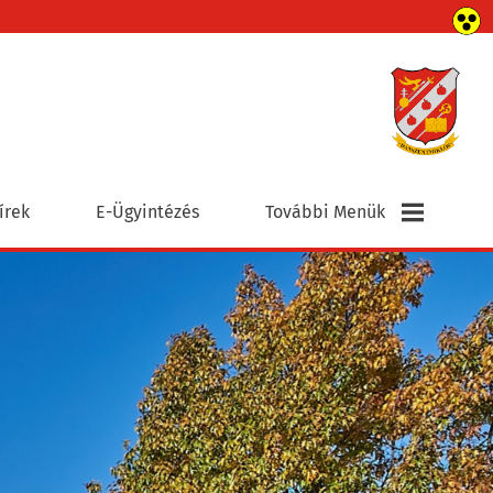
írek
E-Ügyintézés
További Menük
Elérhetőségek
Civil Szervezetek
Egyházak