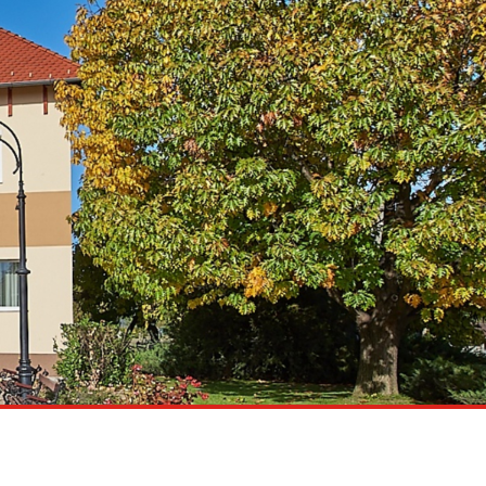
Pályázatok
Vállalkozások
Idegenforgalom
Településfejlesztés
Galéria
Hibabejelentés