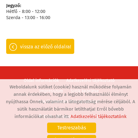
Jegyző:
Hétfő - 8:00 - 12:00
Szerda - 13:00 - 16:00
vissza az előző oldalra!
Oldal információk
Adatkezelési tájékoztató
Weboldalunk sütiket (cookie) használ működése folyamán
Impresszum
Sütik kezelése
annak érdekében, hogy a legjobb felhasználói élményt
nyújthassa Önnek, valamint a látogatottság mérése céljából. A
Akadálymentesítési nyilatkozat
sütik használatát bármikor letilthatja! Erről bővebb
információkat olvashat itt:
Adatkezelési tájékoztatónk
© 2026 - Minden jog fenntartva
Testreszabás