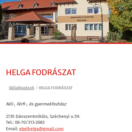
HELGA FODRÁSZAT
Vállalkozások
/
HELGA FODRÁSZAT
Női-, Férfi-, és gyermekfodrász
2735 Dánszentmiklós, Széchenyi u.59.
Tel.: 06-70/313-2083
Email:
ebelhelga@gmail.com