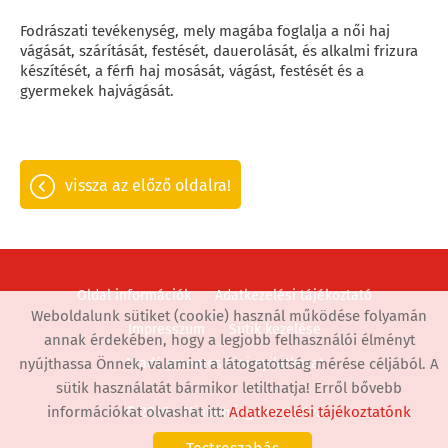
Fodrászati tevékenység, mely magába foglalja a női haj
vágását, szárítását, festését, dauerolását, és alkalmi frizura
készítését, a férfi haj mosását, vágást, festését és a
gyermekek hajvágását.
vissza az előző oldalra!
Oldal információk
Adatkezelési tájékoztató
Weboldalunk sütiket (cookie) használ működése folyamán
Impresszum
Sütik kezelése
annak érdekében, hogy a legjobb felhasználói élményt
nyújthassa Önnek, valamint a látogatottság mérése céljából. A
Akadálymentesítési nyilatkozat
sütik használatát bármikor letilthatja! Erről bővebb
információkat olvashat itt:
Adatkezelési tájékoztatónk
© 2026 - Minden jog fenntartva