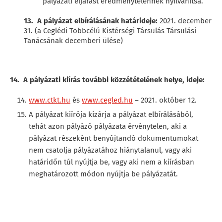
pályázati eljárást eredménytelennek nyilvánítsa.
13. A pályázat elbírálásának határideje:
2021. december
31. (a Ceglédi Többcélú Kistérségi Társulás Társulási
Tanácsának decemberi ülése)
14. A pályázati kiírás további közzétételének helye, ideje:
www.ctkt.hu
és
www.cegled.hu
– 2021. október 12.
A pályázat kiírója kizárja a pályázat elbírálásából,
tehát azon pályázó pályázata érvénytelen, aki a
pályázat részeként benyújtandó dokumentumokat
nem csatolja pályázatához hiánytalanul, vagy aki
határidőn túl nyújtja be, vagy aki nem a kiírásban
meghatározott módon nyújtja be pályázatát.