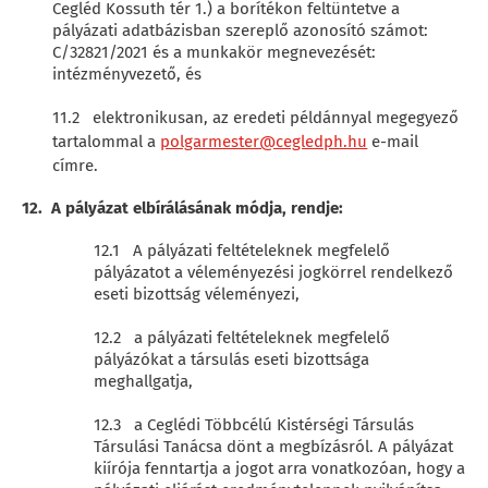
Cegléd Kossuth tér 1.) a borítékon feltüntetve a
pályázati adatbázisban szereplő azonosító számot:
C/32821/2021 és a munkakör megnevezését:
intézményvezető, és
11.2 elektronikusan, az eredeti példánnyal megegyező
tartalommal a
polgarmester@cegledph.hu
e-mail
címre.
12. A pályázat elbírálásának módja, rendje:
12.1 A pályázati feltételeknek megfelelő
pályázatot a véleményezési jogkörrel rendelkező
eseti bizottság véleményezi,
12.2 a pályázati feltételeknek megfelelő
pályázókat a társulás eseti bizottsága
meghallgatja,
12.3 a Ceglédi Többcélú Kistérségi Társulás
Társulási Tanácsa dönt a megbízásról. A pályázat
kiírója fenntartja a jogot arra vonatkozóan, hogy a