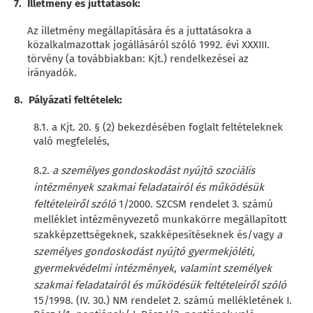
7. Illetmény és juttatások:
Az illetmény megállapítására és a juttatásokra a
közalkalmazottak jogállásáról szóló 1992. évi XXXIII.
törvény (a továbbiakban: Kjt.) rendelkezései az
irányadók.
8. Pályázati feltételek:
8.1. a Kjt. 20. § (2) bekezdésében foglalt feltételeknek
való megfelelés,
8.2.
a személyes gondoskodást nyújtó szociális
intézmények szakmai feladatairól és működésük
feltételeiről szóló
1/2000. SZCSM rendelet 3. számú
melléklet intézményvezető munkakörre megállapított
szakképzettségeknek, szakképesítéseknek és/vagy
a
személyes gondoskodást nyújtó gyermekjóléti,
gyermekvédelmi intézmények, valamint személyek
szakmai feladatairól és működésük feltételeiről szóló
15/1998. (IV. 30.) NM rendelet 2. számú mellékletének I.