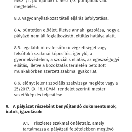
Rész I/1. pontjának/ I. Rész I/3. pontjának való
megfelelés,
8.3. vagyonnyilatkozat tételi eljárás lefolytatása,
8.4. büntetlen előélet, illetve annak igazolása, hogy a
pályázó nem áll foglalkozástól eltiltás hatálya alatt,
8.5. legalább öt év felsőfokú végzettséget vagy
felsőfokú szakmai képesítést igénylő, a
gyermekvédelem, a szociális ellátás, az egészségügyi
ellátás, illetve a közoktatás területén betöltött
munkakörben szerzett szakmai gyakorlat,
8.6. előnyt jelent szociális szakvizsga megléte vagy a
25/2017. (X. 18.) EMMI rendelet szerinti mester
vezetőképzés teljesítése.
9. A pályázat részeként benyújtandó dokumentumok,
iratok, igazolások:
9.1. részletes szakmai önéletrajz, amely
tartalmazza a pályázati feltételekben meglévő