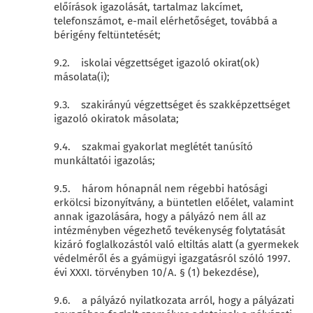
előírások igazolását, tartalmaz lakcímet,
telefonszámot, e-mail elérhetőséget, továbbá a
bérigény feltüntetését;
9.2. iskolai végzettséget igazoló okirat(ok)
másolata(i);
9.3. szakirányú végzettséget és szakképzettséget
igazoló okiratok másolata;
9.4. szakmai gyakorlat meglétét tanúsító
munkáltatói igazolás;
9.5. három hónapnál nem régebbi hatósági
erkölcsi bizonyítvány, a büntetlen előélet, valamint
annak igazolására, hogy a pályázó nem áll az
intézményben végezhető tevékenység folytatását
kizáró foglalkozástól való eltiltás alatt (a gyermekek
védelméről és a gyámügyi igazgatásról szóló 1997.
évi XXXI. törvényben 10/A. § (1) bekezdése),
9.6. a pályázó nyilatkozata arról, hogy a pályázati