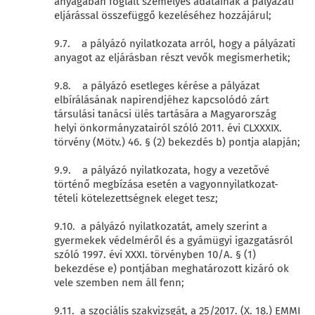
anyagában foglalt személyes adatainak a pályázati
eljárással összefüggő kezeléséhez hozzájárul;
9.7. a pályázó nyilatkozata arról, hogy a pályázati
anyagot az eljárásban részt vevők megismerhetik;
9.8. a pályázó esetleges kérése a pályázat
elbírálásának napirendjéhez kapcsolódó zárt
társulási tanácsi ülés tartására a Magyarország
helyi önkormányzatairól szóló 2011. évi CLXXXIX.
törvény (Mötv.) 46. § (2) bekezdés b) pontja alapján;
9.9. a pályázó nyilatkozata, hogy a vezetővé
történő megbízása esetén a vagyonnyilatkozat-
tételi kötelezettségnek eleget tesz;
9.10. a pályázó nyilatkozatát, amely szerint a
gyermekek védelméről és a gyámügyi igazgatásról
szóló 1997. évi XXXI. törvényben 10/A. § (1)
bekezdése e) pontjában meghatározott kizáró ok
vele szemben nem áll fenn;
9.11. a szociális szakvizsgát, a 25/2017. (X. 18.) EMMI