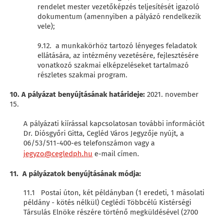
rendelet mester vezetőképzés teljesítését igazoló
dokumentum (amennyiben a pályázó rendelkezik
vele);
9.12. a munkakörhöz tartozó lényeges feladatok
ellátására, az intézmény vezetésére, fejlesztésére
vonatkozó szakmai elképzeléseket tartalmazó
részletes szakmai program.
10. A pályázat benyújtásának határideje:
2021. november
15.
A pályázati kiírással kapcsolatosan további információt
Dr. Diósgyőri Gitta, Cegléd Város Jegyzője nyújt, a
06/53/511-400-es telefonszámon vagy a
jegyzo@cegledph.hu
e-mail címen.
11. A pályázatok benyújtásának módja:
11.1 Postai úton, két példányban (1 eredeti, 1 másolati
példány - kötés nélkül) Ceglédi Többcélú Kistérségi
Társulás Elnöke részére történő megküldésével (2700