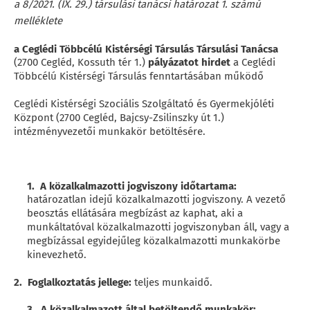
a 8/2021. (IX. 29.) társulási tanácsi határozat 1. számú
melléklete
a Ceglédi Többcélú Kistérségi Társulás Társulási Tanácsa
(2700 Cegléd, Kossuth tér 1.)
pályázatot hirdet
a Ceglédi
Többcélú Kistérségi Társulás fenntartásában működő
Ceglédi Kistérségi Szociális Szolgáltató és Gyermekjóléti
Központ (2700 Cegléd, Bajcsy-Zsilinszky út 1.)
intézményvezetői munkakör betöltésére.
1. A közalkalmazotti jogviszony időtartama:
határozatlan idejű közalkalmazotti jogviszony. A vezető
beosztás ellátására megbízást az kaphat, aki a
munkáltatóval közalkalmazotti jogviszonyban áll, vagy a
megbízással egyidejűleg közalkalmazotti munkakörbe
kinevezhető.
2. Foglalkoztatás jellege:
teljes munkaidő.
3. A közalkalmazott által betöltendő munkakör: