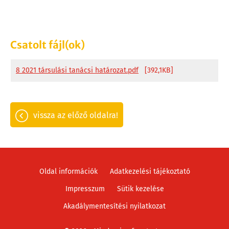
Csatolt fájl(ok)
8 2021 társulási tanácsi határozat.pdf
[392,1KB]
vissza az előző oldalra!
Oldal információk
Adatkezelési tájékoztató
Impresszum
Sütik kezelése
Akadálymentesítési nyilatkozat