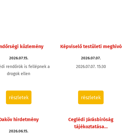
ndőrségi közlemény
Képviselő testületi meghívó
2026.07.15.
2026.07.07.
édi rendőrök is fellépnek a
2026.07.07. 15:30
drogok ellen
részletek
részletek
Daköv hirdetmény
Ceglédi Járásbíróság
tájékoztatása...
2026.06.15.