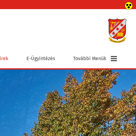
írek
E-Ügyintézés
További Menük
Elérhetőségek
Civil Szervezetek
Egyházak