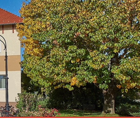
Pályázatok
Vállalkozások
Idegenforgalom
Településfejlesztés
Galéria
Hibabejelentés