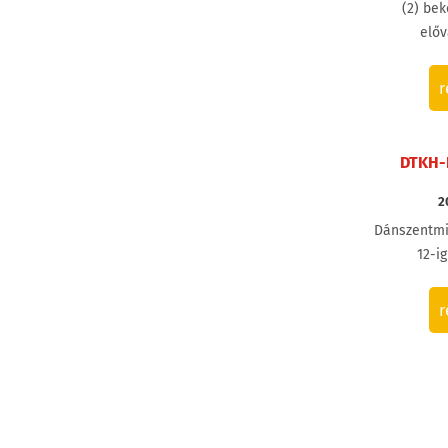
(2) bek
előv
r
DTKH-
2
Dánszentmi
12-i
r