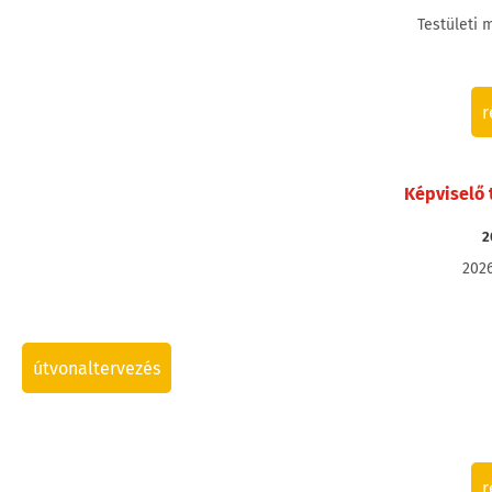
Testületi 
r
Képviselő 
2
2026
útvonaltervezés
r