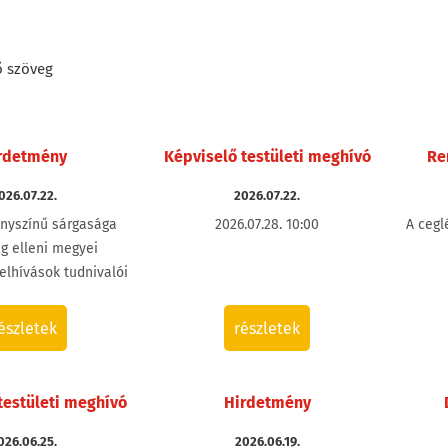
ő szöveg
rdetmény
Képviselő testületi meghívó
Re
026.07.22.
2026.07.22.
anyszínű sárgasága
2026.07.28. 10:00
A cegl
g elleni megyei
elhívások tudnivalói
észletek
részletek
testületi meghívó
Hirdetmény
026.06.25.
2026.06.19.