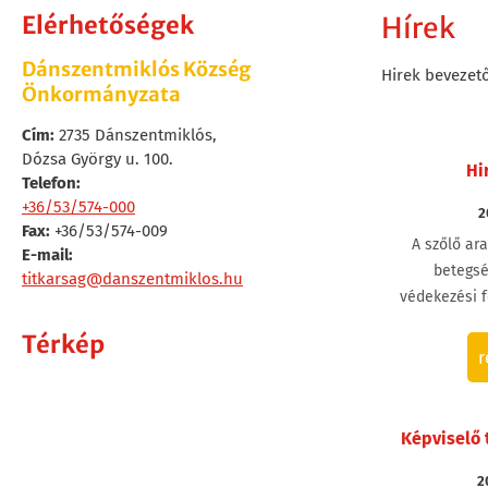
Elérhetőségek
Hírek
Dánszentmiklós Község
Hirek bevezet
Önkormányzata
Cím:
2735 Dánszentmiklós,
Dózsa György u. 100.
Hi
Telefon:
+36/53/574-000
2
Fax:
+36/53/574-009
A szőlő ar
E-mail:
betegsé
titkarsag@danszentmiklos.hu
védekezési f
Térkép
r
Képviselő 
2