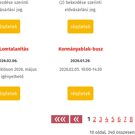
ezdése szerinti
(2) bekezdése szerinti
ásárlási jog.
elővásárlási jog.
észletek
részletek
Lomtalanítás
Kormányablak-busz
026.02.06.
2026.01.29.
klóson 2026. május
2026.02.05. 10:00-14:30
g igényelhető
észletek
részletek
««
«
1
2
3
4
5
6
7
8
10
oldal,
240
összesen