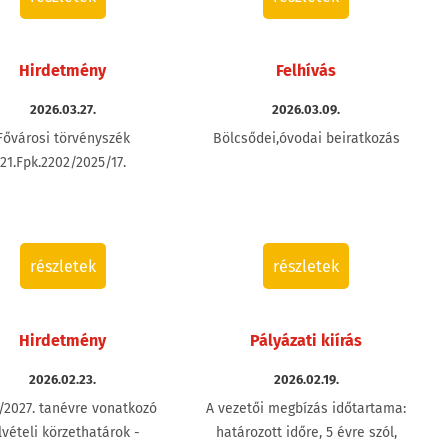
Hirdetmény
Felhívás
2026.03.27.
2026.03.09.
Fővárosi törvényszék
Bölcsődei,óvodai beiratkozás
21.Fpk.2202/2025/17.
részletek
részletek
Hirdetmény
Pályázati kiírás
2026.02.23.
2026.02.19.
/2027. tanévre vonatkozó
A vezetői megbízás időtartama:
lvételi körzethatárok -
határozott időre, 5 évre szól,