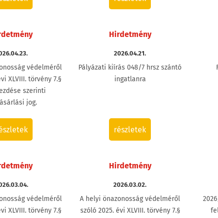
rdetmény
Hirdetmény
026.04.23.
2026.04.21.
zonosság védelméről
Pályázati kiírás 048/7 hrsz szántó
vi XLVIII. törvény 7.§
ingatlanra
ezdése szerinti
ásárlási jog.
észletek
részletek
rdetmény
Hirdetmény
026.03.04.
2026.03.02.
zonosság védelméről
A helyi önazonosság védelméről
2026
vi XLVIII. törvény 7.§
szóló 2025. évi XLVIII. törvény 7.§
fe