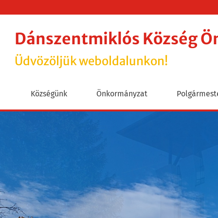
Dánszentmiklós Község 
Üdvözöljük weboldalunkon!
Községünk
Önkormányzat
Polgármeste