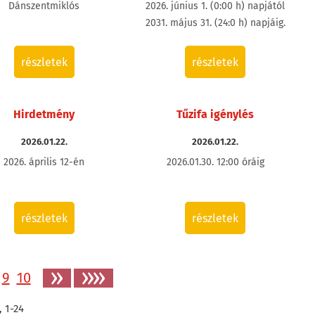
Dánszentmiklós
2026. június 1. (0:00 h) napjától
2031. május 31. (24:0 h) napjáig.
részletek
részletek
Hirdetmény
Tűzifa igénylés
2026.01.22.
2026.01.22.
2026. április 12-én
2026.01.30. 12:00 óráig
részletek
részletek
»
»»
9
10
,
1-24