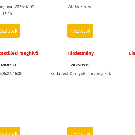
meghívó 2026.07.02.
Zilahy Ferenc
16:00
észletek
részletek
testületi meghívó
Hirdetmény
Ci
026.05.21.
2026.05.19.
.05.27. 16:00
Budapest Környéki Törvényszék
észletek
részletek