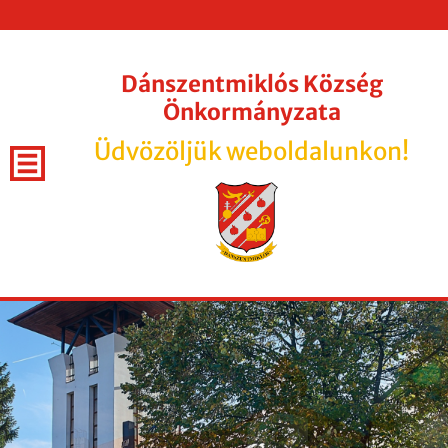
Dánszentmiklós Község
Önkormányzata
Üdvözöljük weboldalunkon!