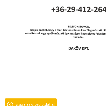
vissza az előző oldalra!