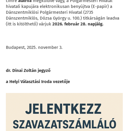
címre
aláírva
megküldve vagy, a Polgármesteri Hivatal
hivatali kapujára elektronikusan benyújtva (E-papír) a
Dánszentmiklósi Polgármesteri Hivatal (2735
Dánszentmiklós, Dózsa György u. 100.) titkárságán leadva
(itt is kitölthető) várjuk
2026. február 28. napjáig.
Budapest, 2025. november 3.
dr. Dinai Zoltán jegyző
a Helyi Választási Iroda vezetője