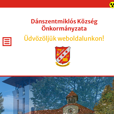
Dánszentmiklós Község
Önkormányzata
Üdvözöljük weboldalunkon!