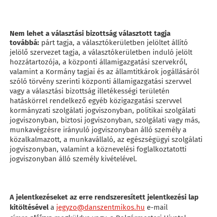
Nem lehet a választási bizottság választott tagja
továbbá:
párt tagja, a választókerületben jelöltet állító
jelölő szervezet tagja, a választókerületben induló jelölt
hozzátartozója, a központi államigazgatási szervekről,
valamint a Kormány tagjai és az államtitkárok jogállásáról
szóló törvény szerinti központi államigazgatási szervvel
vagy a választási bizottság illetékességi területén
hatáskörrel rendelkező egyéb közigazgatási szervvel
kormányzati szolgálati jogviszonyban, politikai szolgálati
jogviszonyban, biztosi jogviszonyban, szolgálati vagy más,
munkavégzésre irányuló jogviszonyban álló személy a
közalkalmazott, a munkavállaló, az egészségügyi szolgálati
jogviszonyban, valamint a köznevelési foglalkoztatotti
jogviszonyban álló személy kivételével.
A jelentkezéseket az erre rendszeresített jelentkezési lap
kitöltésével
a
jegyzo@danszentmikos.hu
e-mail