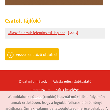
Csatolt fájl(ok)
választás-szszb jelentkezesi_lap.doc
[44KB]
vissza az előző oldalra!
Oldal információk
Adatkezelési tájékoztató
Impresszum
Sütik kezelése
Weboldalunk sütiket (cookie) használ működése folyamán
Akadálymentesítési nyilatkozat
annak érdekében, hogy a legjobb felhasználói élményt
nyújthassa Önnek, valamint a látogatottság mérése céljából. A