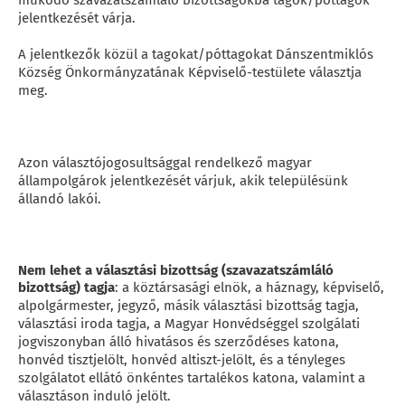
működő szavazatszámláló bizottságokba tagok/póttagok
jelentkezését várja.
A jelentkezők közül a tagokat/póttagokat Dánszentmiklós
Község Önkormányzatának Képviselő-testülete választja
meg.
Azon választójogosultsággal rendelkező magyar
állampolgárok jelentkezését várjuk, akik településünk
állandó lakói.
Nem lehet a választási bizottság (szavazatszámláló
bizottság) tagja
: a köztársasági elnök, a háznagy, képviselő,
alpolgármester, jegyző, másik választási bizottság tagja,
választási iroda tagja, a Magyar Honvédséggel szolgálati
jogviszonyban álló hivatásos és szerződéses katona,
honvéd tisztjelölt, honvéd altiszt-jelölt, és a tényleges
szolgálatot ellátó önkéntes tartalékos katona, valamint a
választáson induló jelölt.