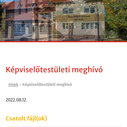
Képviselőtestületi meghívó
Hírek
/
Képviselőtestületi meghívó
2022.08.12.
Csatolt fájl(ok)