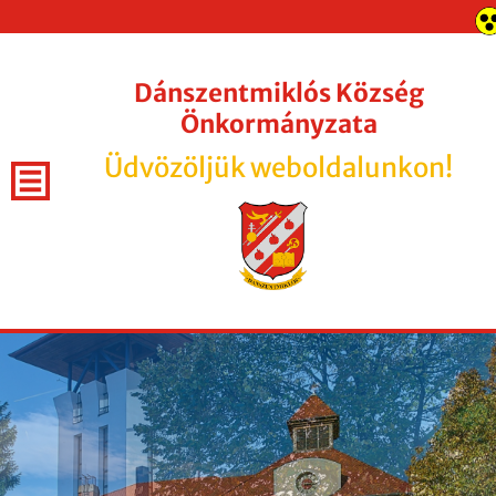
Dánszentmiklós Község
Önkormányzata
Üdvözöljük weboldalunkon!