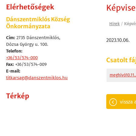
Elérhetőségek
Képvise
Dánszentmiklós Község
Hírek
/
Képvi
Önkormányzata
Cím:
2735 Dánszentmiklós,
2023.10.06.
Dózsa György u. 100.
Telefon:
+36/53/574-000
Csatolt fá
Fax:
+36/53/574-009
E-mail:
meghívó10.11.
titkarsag@danszentmiklos.hu
Térkép
vissza 