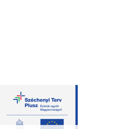
útvonaltervezés