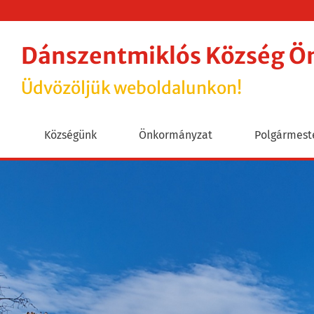
Dánszentmiklós Község 
Üdvözöljük weboldalunkon!
Községünk
Önkormányzat
Polgármeste