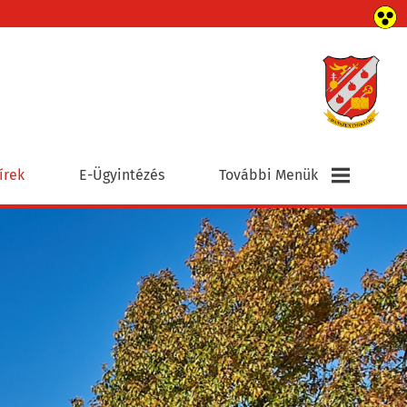
írek
E-Ügyintézés
További Menük
Elérhetőségek
Civil Szervezetek
Egyházak