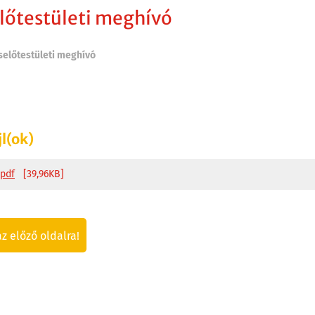
lőtestületi meghívó
selőtestületi meghívó
jl(ok)
.pdf
[39,96KB]
az előző oldalra!