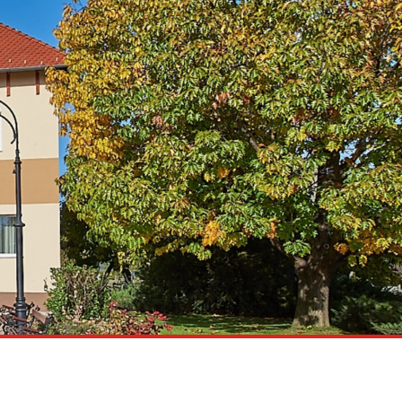
Pályázatok
Vállalkozások
Idegenforgalom
Településfejlesztés
Galéria
Hibabejelentés