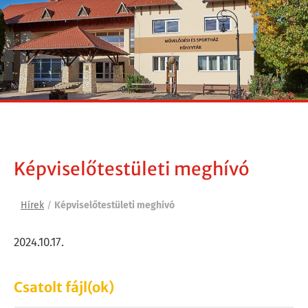
Képviselőtestületi meghívó
Hírek
/
Képviselőtestületi meghívó
2024.10.17.
Csatolt fájl(ok)