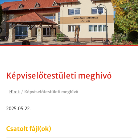
Képviselőtestületi meghívó
Hírek
/
Képviselőtestületi meghívó
2025.05.22.
Csatolt fájl(ok)