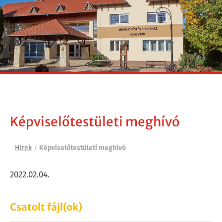
Képviselőtestületi meghívó
Hírek
/
Képviselőtestületi meghívó
2022.02.04.
Csatolt fájl(ok)