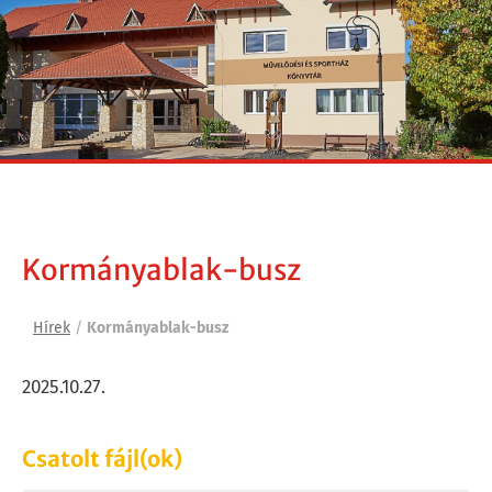
Kormányablak-busz
Hírek
/
Kormányablak-busz
2025.10.27.
Csatolt fájl(ok)