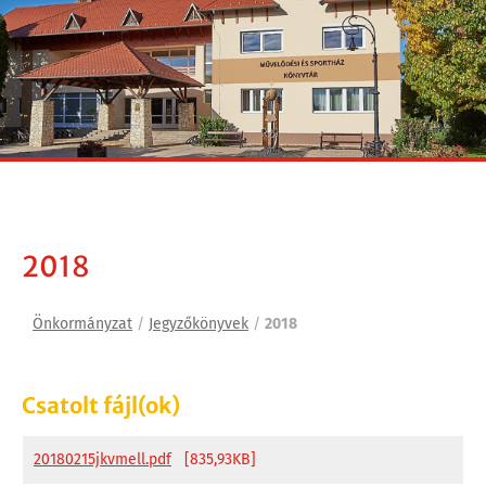
2018
Önkormányzat
/
Jegyzőkönyvek
/
2018
Csatolt fájl(ok)
20180215jkvmell.pdf
[835,93KB]